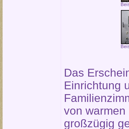
Bei
Bei
Das Erschein
Einrichtung 
Familienzim
von warmen 
großzügig g