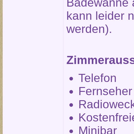
Badewanne a
kann leider n
werden).
Zimmerauss
Telefon
Fernseher
Radiowec
Kostenfre
Minibar