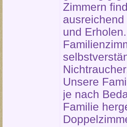
Zimmern find
ausreichend
und Erholen.
Familienzim
selbstverstä
Nichtrauche
Unsere Fami
je nach Beda
Familie herg
Doppelzimme