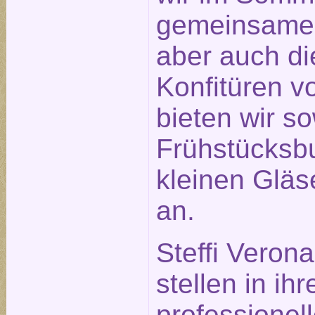
gemeinsame
aber auch di
Konfitüren v
bieten wir s
Frühstücksbu
kleinen Glä
an.
Steffi Veron
stellen in ihr
professionel