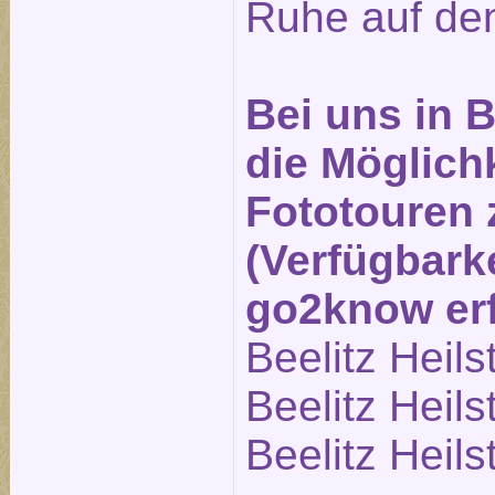
Ruhe auf den
Bei uns in B
die Möglichk
Fototouren
(Verfügbarke
go2know erf
Beelitz Heils
Beelitz Heils
Beelitz Heils