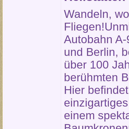
Wandeln, wo
Fliegen!Unmi
Autobahn A-
und Berlin, b
über 100 Ja
berühmten Be
Hier befindet
einzigartige
einem spekt
Baumkronenp