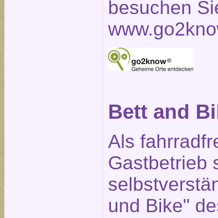
besuchen Sie
www.go2kno
Bett and B
Als fahrradfr
Gastbetrieb 
selbstverstän
und Bike" d