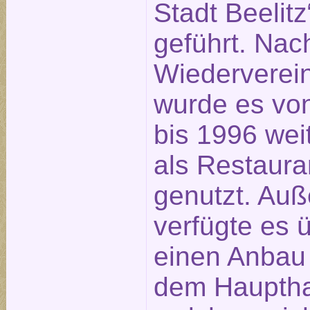
Stadt Beelitz
geführt. Nac
Wiederverei
wurde es vo
bis 1996 wei
als Restaura
genutzt. Au
verfügte es 
einen Anbau 
dem Hauptha