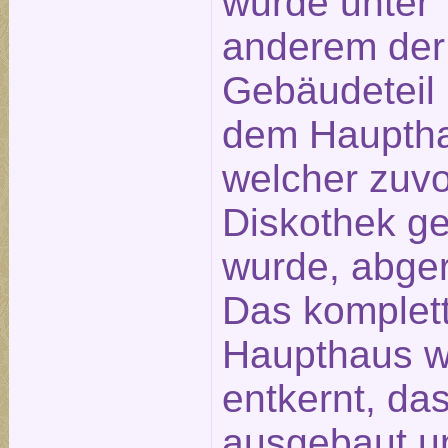
wurde unter
anderem der
Gebäudeteil 
dem Haupth
welcher zuvo
Diskothek ge
wurde, abger
Das komplet
Haupthaus 
entkernt, da
ausgebaut u