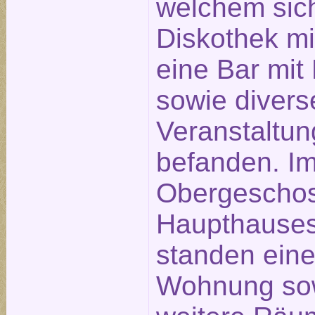
welchem sic
Diskothek mi
eine Bar mit 
sowie divers
Veranstaltu
befanden. I
Obergescho
Haupthause
standen ein
Wohnung so