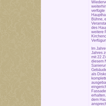
Wiederve
weiterhi
verfügte
Haupthau
Bühne, e
Veranst
des Hau
weitere
Kirchenc
Verfügun
Im Jahre
Jahres z
mit 22 Z
diesem N
Sanieru
Gebäudet
als Disk
komplett
ausgebau
eingeric
Fassade 
erhalten
dem Hau
ansprech