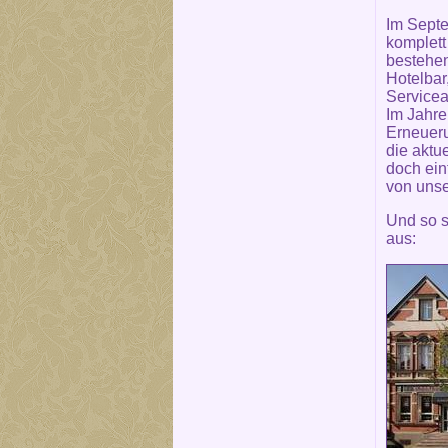
Im Septe
komplett
bestehe
Hotelbar
Servicea
Im Jahre
Erneueru
die aktu
doch ein
von unse
Und so s
aus: