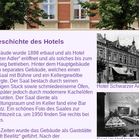
eschichte des Hotels
äude wurde 1898 erbaut und als Hotel
er Adler“ eröffnet und als solches bis zum
rieg betrieben. Hinter dem Hauptgebäude
n separates Gebäude, welches einen
aal mit Bühne und ein Kellergewölbe
gte. Der Saal bestach durch seinen
Hotel Schwarzer A
igen Stuck sowie schmiedeeiserne Öfen,
päter jedoch durch modernere Kachelöfen
wurden. Der Saal diente als
ltungsraum und im Keller fand eine Bar
atz. Ein schönes Foto des Saales zur
tszeit ca. um 1950 finden Sie rechts bei
s.
Zeiten wurde das Gebäude als Gaststätte
t Beelitz“ geführt. Nach der