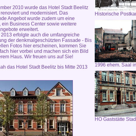
mber 2010 wurde das Hotel Stadt Beelitz
 renoviert und modernisiert. Das
Historische Postka
nde Angebot wurde zudem um eine
, ein Business Center sowie weitere
ngebote erweitert.
 2013 erfolgte auch die umfangreiche
ng der denkmalgeschützten Fassade - Bis
ellen Fotos hier erscheinen, kommen Sie
fach hier vorbei und machen sich ein Bild
rem Haus. Wir freuen uns auf Sie!
1996 ehem. Saal i
ah das Hotel Stadt Beelitz bis Mitte 2013
HO Gaststätte Stadt