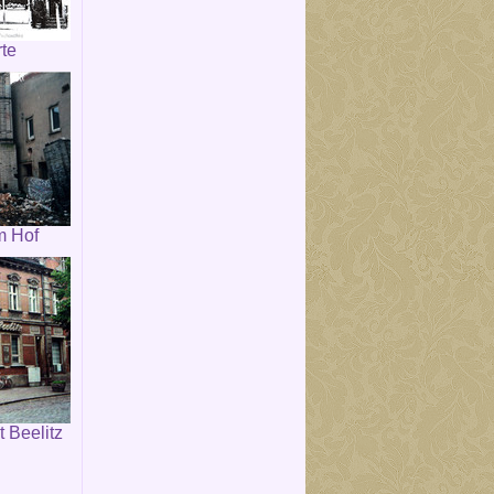
rte
m Hof
 Beelitz