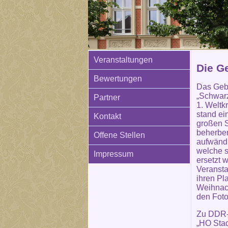
Veranstaltungen
Die G
Bewertungen
Das Geb
„Schwarz
Partner
1. Weltk
stand ei
Kontakt
großen S
beherber
Offene Stellen
aufwänd
welche s
Impressum
ersetzt 
Veransta
ihren Pl
Weihnach
den Foto
Zu DDR-
„HO Stad