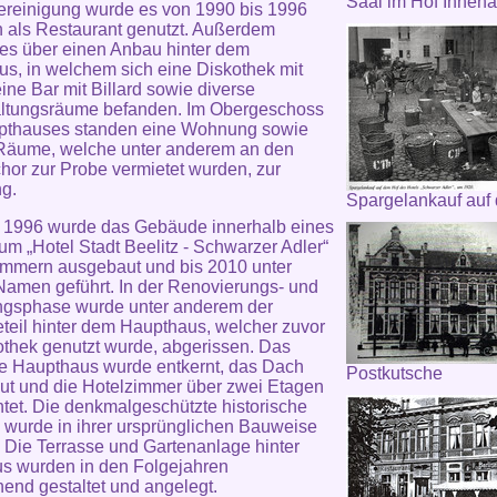
Saal im Hof Innena
reinigung wurde es von 1990 bis 1996
n als Restaurant genutzt. Außerdem
 es über einen Anbau hinter dem
s, in welchem sich eine Diskothek mit
ine Bar mit Billard sowie diverse
altungsräume befanden. Im Obergeschoss
pthauses standen eine Wohnung sowie
 Räume, welche unter anderem an den
hor zur Probe vermietet wurden, zur
g.
Spargelankauf auf
 1996 wurde das Gebäude innerhalb eines
um „Hotel Stadt Beelitz - Schwarzer Adler“
immern ausgebaut und bis 2010 unter
amen geführt. In der Renovierungs- und
ngsphase wurde unter anderem der
eil hinter dem Haupthaus, welcher zuvor
othek genutzt wurde, abgerissen. Das
e Haupthaus wurde entkernt, das Dach
Postkutsche
t und die Hotelzimmer über zwei Etagen
htet. Die denkmalgeschützte historische
wurde in ihrer ursprünglichen Bauweise
. Die Terrasse und Gartenanlage hinter
s wurden in den Folgejahren
end gestaltet und angelegt.