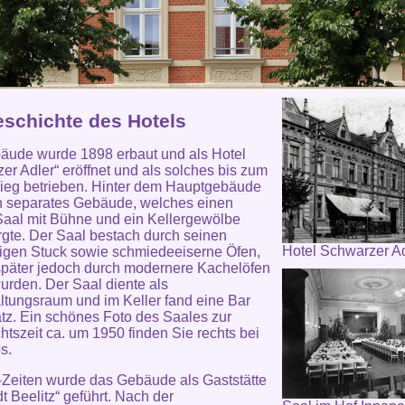
eschichte des Hotels
äude wurde 1898 erbaut und als Hotel
er Adler“ eröffnet und als solches bis zum
rieg betrieben. Hinter dem Hauptgebäude
n separates Gebäude, welches einen
aal mit Bühne und ein Kellergewölbe
gte. Der Saal bestach durch seinen
Hotel Schwarzer A
igen Stuck sowie schmiedeeiserne Öfen,
päter jedoch durch modernere Kachelöfen
wurden. Der Saal diente als
ltungsraum und im Keller fand eine Bar
atz. Ein schönes Foto des Saales zur
tszeit ca. um 1950 finden Sie rechts bei
s.
Zeiten wurde das Gebäude als Gaststätte
t Beelitz“ geführt. Nach der