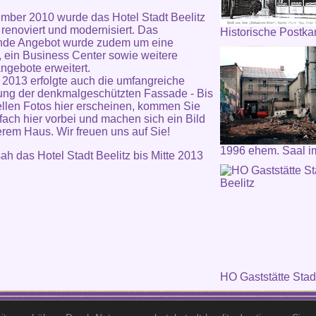
mber 2010 wurde das Hotel Stadt Beelitz
 renoviert und modernisiert. Das
Historische Postka
nde Angebot wurde zudem um eine
, ein Business Center sowie weitere
ngebote erweitert.
 2013 erfolgte auch die umfangreiche
ng der denkmalgeschützten Fassade - Bis
ellen Fotos hier erscheinen, kommen Sie
fach hier vorbei und machen sich ein Bild
rem Haus. Wir freuen uns auf Sie!
1996 ehem. Saal i
ah das Hotel Stadt Beelitz bis Mitte 2013
HO Gaststätte Stadt
Hotel Stadt Beelitz· Berliner Straße 195· 14547 Beelitz·
Telefon: +49 (0)33204 - 4770 · Fax: +49 (0)33204 - 47711 · E-Mail: info@hotel-stadt-beelitz.d