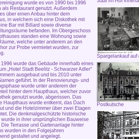
Saal im Hof Innena
reinigung wurde es von 1990 bis 1996
n als Restaurant genutzt. Außerdem
 es über einen Anbau hinter dem
s, in welchem sich eine Diskothek mit
ine Bar mit Billard sowie diverse
altungsräume befanden. Im Obergeschoss
pthauses standen eine Wohnung sowie
 Räume, welche unter anderem an den
hor zur Probe vermietet wurden, zur
g.
Spargelankauf auf
 1996 wurde das Gebäude innerhalb eines
um „Hotel Stadt Beelitz - Schwarzer Adler“
immern ausgebaut und bis 2010 unter
amen geführt. In der Renovierungs- und
ngsphase wurde unter anderem der
eil hinter dem Haupthaus, welcher zuvor
othek genutzt wurde, abgerissen. Das
e Haupthaus wurde entkernt, das Dach
Postkutsche
t und die Hotelzimmer über zwei Etagen
htet. Die denkmalgeschützte historische
wurde in ihrer ursprünglichen Bauweise
. Die Terrasse und Gartenanlage hinter
s wurden in den Folgejahren
end gestaltet und angelegt.