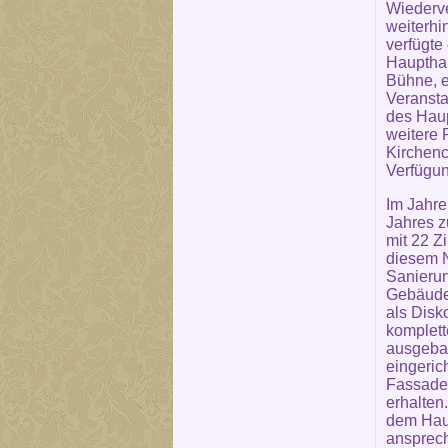
Wiederve
weiterhi
verfügte
Haupthau
Bühne, e
Veranst
des Hau
weitere
Kirchenc
Verfügun
Im Jahre
Jahres z
mit 22 Z
diesem N
Sanieru
Gebäudet
als Disk
komplett
ausgebau
eingeric
Fassade 
erhalten
dem Hau
ansprech