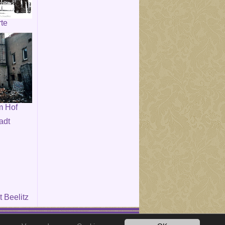
rte
m Hof
 Beelitz
e