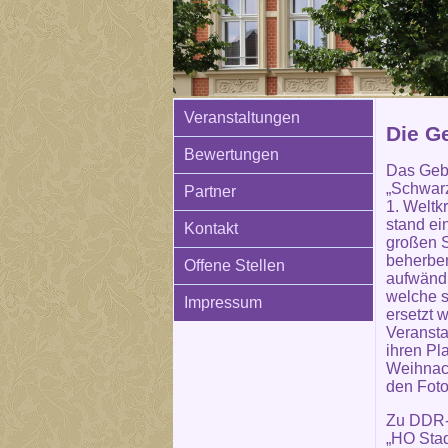
Veranstaltungen
Die G
Bewertungen
Das Geb
„Schwarz
Partner
1. Weltk
stand ei
Kontakt
großen S
beherber
Offene Stellen
aufwänd
welche s
Impressum
ersetzt 
Veransta
ihren Pl
Weihnach
den Foto
Zu DDR-
„HO Stad