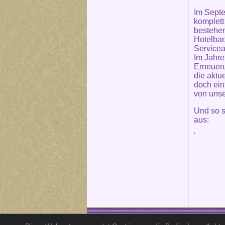
Im Septe
komplett
bestehe
Hotelbar
Servicea
Im Jahre
Erneueru
die aktu
doch ein
von unse
Und so s
aus: