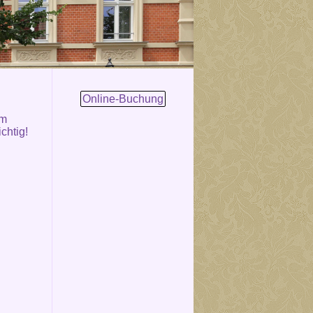
Online-Buchung
om
chtig!