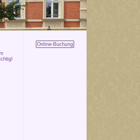
Online-Buchung
om
chtig!