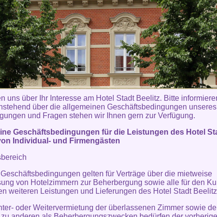
n uns über Ihr Interesse am Hotel Stadt Beelitz. Bitte informiere
hstehend über die allgemeinen Geschäftsbedingungen unsere
gungen und Fragen stehen wir Ihnen gern zur Verfügung.
ine Geschäftsbedingungen für die Leistungen des Hotel St
von Individual- und Firmengästen
sbereich
 Geschäftsbedingungen gelten für Verträge über die mietweise
ung von Hotelzimmern zur Beherbergung sowie alle für den K
en weiteren Leistungen und Lieferungen des Hotel Stadt Beelitz
nter- oder Weitervermietung der überlassenen Zimmer sowie de
 zu anderen als Beherbergungszwecken bedürfen der vorherig