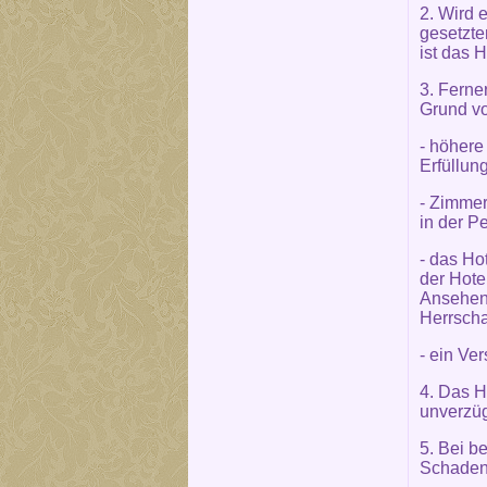
2. Wird 
gesetzte
ist das H
3. Ferner
Grund vo
- höhere
Erfüllun
- Zimmer
in der P
- das Ho
der Hote
Ansehen 
Herrscha
- ein Ve
4. Das H
unverzüg
5. Bei b
Schaden