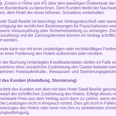
gt, Zinsen in Höhe von 4% über dem jeweiligen Diskontsatz der
en Bundesbank zu berechnen. Dem Kunden bleibt der Nachwei
ren, dem Hotel der eines höheren, Schadens vorbehalten.
otel Stadt Beelitz ist berechtigt, bei Vertragsabschluß oder dana
chtigung der rechtlichen Bestimmungen für Pauschalreisen ein
ene Vorauszahlung oder Sicherheitsleitung zu verlangen. Di
uszahlung und die Zahlungstermine können im Vertrag schriftli
rt werden.
unde kann nur mit einer unstreitigen oder rechtskräftigen Forde
r einer Forderung des Hotels aufrechnen oder mindern.
ei der Buchung hinterlegten Kreditkartendaten dürfen im Falle e
zahlens ohne zusätzliche Zustimmung des Gastes belastet wer
gehören: Hotelaufenthalts-, Restaurant- und Stornierungsgebühr
tt des Kunden (Abstellung, Stornierung)
ücktritt des Kunden von dem mit dem Hotel Stadt Beelitz gesch
bedarf der schriftlichen Zustimmung des Hotels. Erfolgt dieses ni
vereinbarte Preis aus dem Vertrag auch dann zu zahlen, wenn d
iche Leistungen nicht in Anspruch nimmt. Dies gilt nicht in Fälle
sverzuges des Hotels oder einer von ihm zu vertretenden Unmö
tungserbringung.