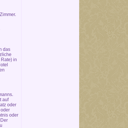
 Zimmer.
e
n das
zliche
Rate) in
otel
den
fmanns.
t auf
atz oder
 oder
tnis oder
 Der
zu