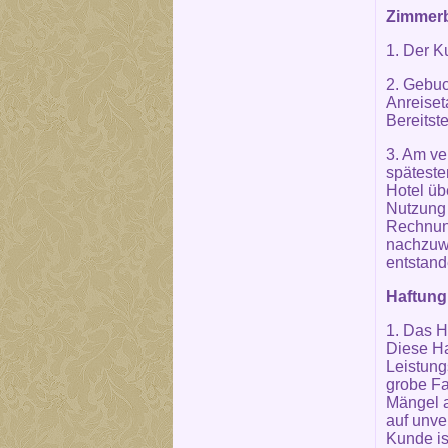
Zimmerb
1. Der K
2. Gebuc
Anreiset
Bereitste
3. Am ve
späteste
Hotel üb
Nutzung 
Rechnung
nachzuwe
entstande
Haftung
1. Das H
Diese Ha
Leistung
grobe Fa
Mängel a
auf unve
Kunde is