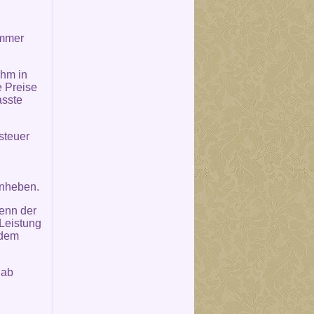
immer
ihm in
 Preise
asste
steuer
anheben.
wenn der
Leistung
 dem
 ab