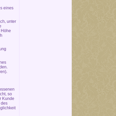
s eines
ch, unter
e
e Höhe
ch
rung
ines
den.
en).
lossenen
cht, so
er Kunde
n des
glichkeit