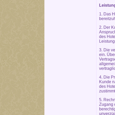
Leistun
1. Das H
bereitzu
2. Der K
Anspruch
des Hote
Leistung
3. Die v
ein. Übe
Vertrags
allgemei
vertragl
4. Die P
Kunde na
des Hote
zustimmt
5. Rechn
Zugang d
berechti
unverzüg