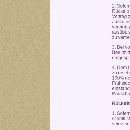
2. Sofer
Rücktrit
Vertrag 
auszulös
vereinba
ausübt, 
zu vertr
3. Bei v
Beelitz 
eingesp
4. Dem H
zu erset
100% des
Frühstüc
entstand
Pauschal
Rücktrit
1. Sofer
schriftli
seinersei