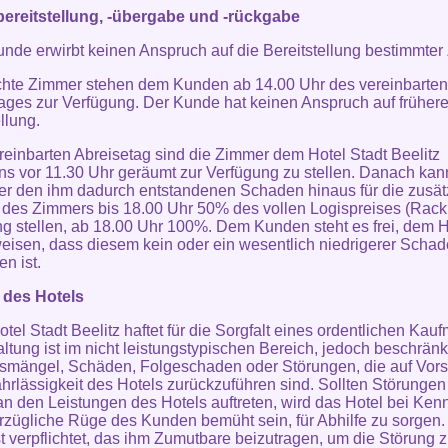
ereitstellung, -übergabe und -rückgabe
unde erwirbt keinen Anspruch auf die Bereitstellung bestimmter
hte Zimmer stehen dem Kunden ab 14.00 Uhr des vereinbarten
ages zur Verfügung. Der Kunde hat keinen Anspruch auf früher
llung.
reinbarten Abreisetag sind die Zimmer dem Hotel Stadt Beelitz
ns vor 11.30 Uhr geräumt zur Verfügung zu stellen. Danach kan
er den ihm dadurch entstandenen Schaden hinaus für die zusät
des Zimmers bis 18.00 Uhr 50% des vollen Logispreises (Rack 
 stellen, ab 18.00 Uhr 100%. Dem Kunden steht es frei, dem H
isen, dass diesem kein oder ein wesentlich niedrigerer Scha
n ist.
 des Hotels
otel Stadt Beelitz haftet für die Sorgfalt eines ordentlichen Kau
ltung ist im nicht leistungstypischen Bereich, jedoch beschränk
smängel, Schäden, Folgeschaden oder Störungen, die auf Vors
hrlässigkeit des Hotels zurückzuführen sind. Sollten Störungen
n den Leistungen des Hotels auftreten, wird das Hotel bei Kenn
rzügliche Rüge des Kunden bemüht sein, für Abhilfe zu sorgen.
t verpflichtet, das ihm Zumutbare beizutragen, um die Störung 