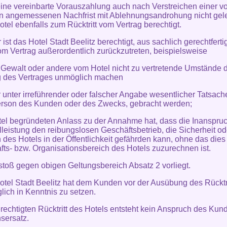
eine vereinbarte Vorauszahlung auch nach Verstreichen einer v
n angemessenen Nachfrist mit Ablehnungsandrohung nicht gelei
otel ebenfalls zum Rücktritt vom Vertrag berechtigt.
 ist das Hotel Stadt Beelitz berechtigt, aus sachlich gerechtfert
m Vertrag außerordentlich zurückzutreten, beispielsweise
 Gewalt oder andere vom Hotel nicht zu vertretende Umstände d
g des Vertrages unmöglich machen
 unter irreführender oder falscher Angabe wesentlicher Tatsache
erson des Kunden oder des Zwecks, gebracht werden;
tel begründeten Anlass zu der Annahme hat, dass die Inanspr
lleistung den reibungslosen Geschäftsbetrieb, die Sicherheit o
des Hotels in der Öffentlichkeit gefährden kann, ohne das die
fts- bzw. Organisationsbereich des Hotels zuzurechnen ist.
rstoß gegen obigen Geltungsbereich Absatz 2 vorliegt.
otel Stadt Beelitz hat dem Kunden vor der Ausübung des Rücktri
lich in Kenntnis zu setzen.
erechtigten Rücktritt des Hotels entsteht kein Anspruch des Kun
sersatz.