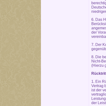
berechti
Deutsch
niedrige
6. Das H
Berücksi
angemess
der Vora
vereinba
7. Der K
gegenübe
8. Die b
Nicht-Be
(Hierzu 
Rücktri
1. Ein R
Vertrag 
ist der 
vertragl
Leistung
der Leis