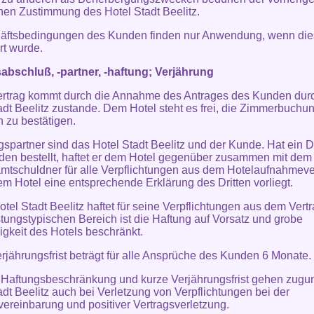
ichen Zustimmung des Hotel Stadt Beelitz.
häftsbedingungen des Kunden finden nur Anwendung, wenn die
rt wurde.
abschluß, -partner, -haftung; Verjährung
ertrag kommt durch die Annahme des Antrages des Kunden dur
adt Beelitz zustande. Dem Hotel steht es frei, die Zimmerbuchu
ch zu bestätigen.
gspartner sind das Hotel Stadt Beelitz und der Kunde. Hat ein Dri
en bestellt, haftet er dem Hotel gegenüber zusammen mit de
mtschuldner für alle Verpflichtungen aus dem Hotelaufnahmeve
em Hotel eine entsprechende Erklärung des Dritten vorliegt.
otel Stadt Beelitz haftet für seine Verpflichtungen aus dem Vertr
istungstypischen Bereich ist die Haftung auf Vorsatz und grobe
igkeit des Hotels beschränkt.
erjährungsfrist beträgt für alle Ansprüche des Kunden 6 Monate.
 Haftungsbeschränkung und kurze Verjährungsfrist gehen zugu
adt Beelitz auch bei Verletzung von Verpflichtungen bei der
vereinbarung und positiver Vertragsverletzung.