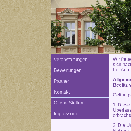
Wir freue
Veranstaltungen
sich nac
Für Anre
Bewertungen
Allgeme
Partner
Beelitz 
Kontakt
Geltung
Offene Stellen
1. Diese
Überlass
Impressum
erbracht
2. Die U
Nutzung