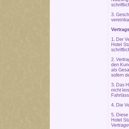
schriftl
3. Gesc
vereinba
Vertrags
1. Der V
Hotel St
schriftli
2. Vertra
den Kund
als Gesa
sofern d
3. Das H
nicht le
Fahrläss
4. Die V
5. Diese
Hotel St
Vertrags