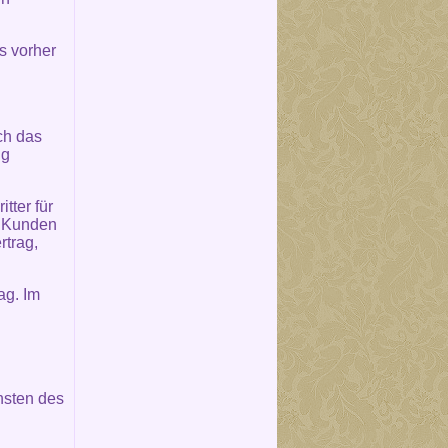
s vorher
ch das
ng
tter für
m Kunden
rtrag,
ag. Im
nsten des