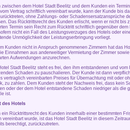
n zwischen dem Hotel Stadt Beelitz und dem Kunden ein Termi
t vom Vertrag schriftlich vereinbart wurde, kann der Kunde bis d
zurücktreten, ohne Zahlungs- oder Schadensersatzansprüche d
en. Das Rücktrittsrecht des Kunden erlischt, wenn er nicht bis 
rten Termin sein Recht zum Rücktritt schriftlich gegenüber dem
sofern nicht ein Fall des Leistungsverzuges des Hotels oder ein
etende Unmöglichkeit der Leistungserbringung vorliegt.
om Kunden nicht in Anspruch genommenen Zimmern hat das Hot
die Einnahmen aus anderweitiger Vermietung der Zimmer sowie
arten Aufwendungen anzurechnen.
otel Stadt Beelitz steht es frei, den ihm entstandenen und vo
zenden Schaden zu pauschalieren. Der Kunde ist dann verpflich
 vertraglich vereinbarten Preises für Übernachtung mit oder o
k, zu zahlen. Dem Kunden steht der Nachweis frei, dass kein 
en oder der dem Hotel entstandene Schaden niedriger als die g
e ist.
t des Hotels
n ein Rücktrittsrecht des Kunden innerhalb einer bestimmten Fris
ch vereinbart wurde, ist das Hotel Stadt Beelitz in diesem Zeitra
ts berechtigt, zurückzutreten.