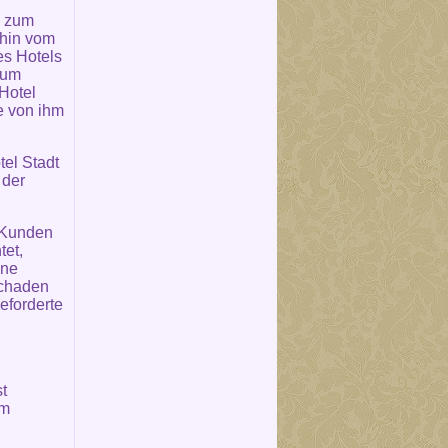
n zum
ahin vom
es Hotels
zum
 Hotel
e von ihm
el Stadt
 der
m Kunden
tet,
hne
Schaden
eforderte
t
um