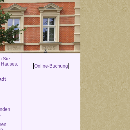
n Sie
s Hauses.
Online-Buchung
adt
unden
.
ren
en