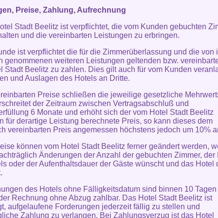
gen, Preise, Zahlung, Aufrechnung
otel Stadt Beelitz ist verpflichtet, die vom Kunden gebuchten Z
halten und die vereinbarten Leistungen zu erbringen.
unde ist verpflichtet die für die Zimmerüberlassung und die von 
 genommenen weiteren Leistungen geltenden bzw. vereinbarte
l Stadt Beelitz zu zahlen. Dies gilt auch für vom Kunden veranl
en und Auslagen des Hotels an Dritte.
ereinbarten Preise schließen die jeweilige gesetzliche Mehrwert
rschreitet der Zeitraum zwischen Vertragsabschluß und
erfüllung 6 Monate und erhöht sich der vom Hotel Stadt Beelitz
n für derartige Leistung berechnete Preis, so kann dieses dem
ich vereinbarten Preis angemessen höchstens jedoch um 10% 
reise können vom Hotel Stadt Beelitz ferner geändert werden, 
chträglich Änderungen der Anzahl der gebuchten Zimmer, der 
ls oder der Aufenthaltsdauer der Gäste wünscht und das Hotel
.
ungen des Hotels ohne Fälligkeitsdatum sind binnen 10 Tagen
er Rechnung ohne Abzug zahlbar. Das Hotel Stadt Beelitz ist
gt, aufgelaufene Forderungen jederzeit fällig zu stellen und
liche Zahlung zu verlangen. Bei Zahlungsverzug ist das Hotel