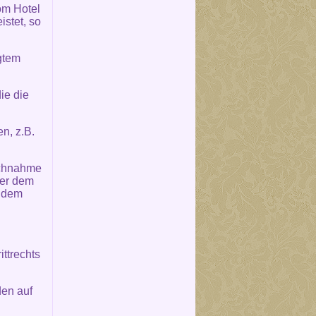
om Hotel
stet, so
igtem
ie die
n, z.B.
uchnahme
der dem
s dem
ttrechts
den auf