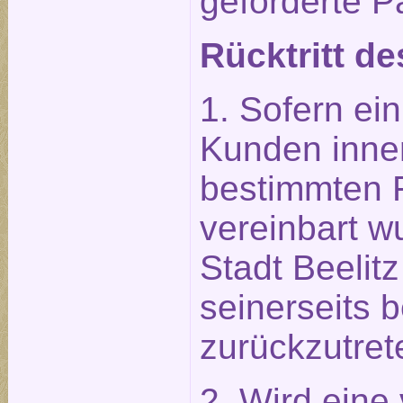
geforderte P
Rücktritt de
1. Sofern ein
Kunden inner
bestimmten Fr
vereinbart wu
Stadt Beelit
seinerseits b
zurückzutret
2. Wird eine