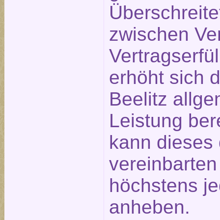
Überschreite
zwischen Ve
Vertragserfü
erhöht sich 
Beelitz allge
Leistung ber
kann dieses 
vereinbarte
höchstens j
anheben.