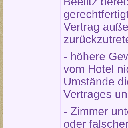
Beelitz berec
gerechtfert
Vertrag auße
zurückzutret
- höhere Gew
vom Hotel ni
Umstände die
Vertrages u
- Zimmer unt
oder falsche