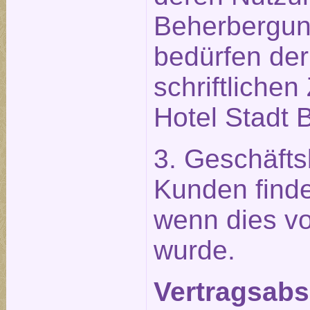
Beherbergu
bedürfen der
schriftliche
Hotel Stadt B
3. Geschäft
Kunden find
wenn dies vo
wurde.
Vertragsabsc