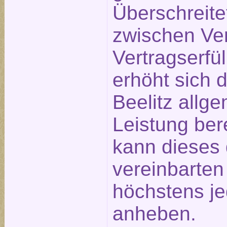
Überschreite
zwischen Ve
Vertragserfü
erhöht sich 
Beelitz allge
Leistung ber
kann dieses 
vereinbarte
höchstens j
anheben.