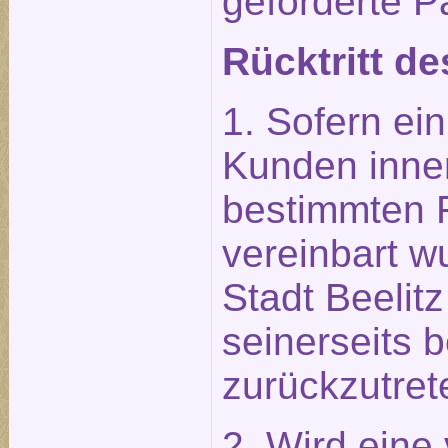
geforderte P
Rücktritt de
1. Sofern ein
Kunden inner
bestimmten Fr
vereinbart wu
Stadt Beelit
seinerseits b
zurückzutret
2. Wird eine