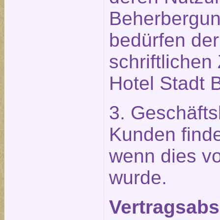
Beherbergu
bedürfen der
schriftliche
Hotel Stadt B
3. Geschäft
Kunden find
wenn dies vo
wurde.
Vertragsabsc