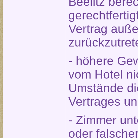
Beelitz berec
gerechtfert
Vertrag auße
zurückzutret
- höhere Gew
vom Hotel ni
Umstände die
Vertrages u
- Zimmer unt
oder falsche