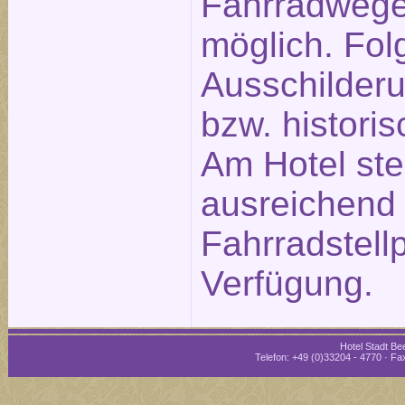
Fahrradwege
möglich. Fol
Ausschilderu
bzw. historis
Am Hotel st
ausreichend
Fahrradstellp
Verfügung.
Hotel Stadt Bee
Telefon: +49 (0)33204 - 4770 · Fax