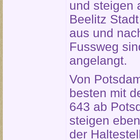
und steigen a
Beelitz Stad
aus und nach
Fussweg sin
angelangt.
Von Potsdam
besten mit d
643 ab Pot
steigen ebenf
der Halteste