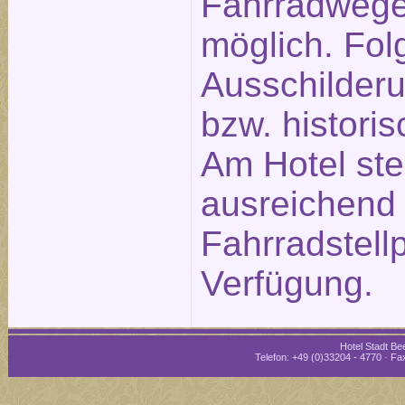
Fahrradwege
möglich. Fol
Ausschilderu
bzw. historis
Am Hotel st
ausreichend
Fahrradstellp
Verfügung.
Hotel Stadt Bee
Telefon: +49 (0)33204 - 4770 · Fax