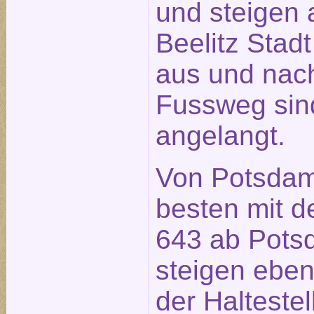
und steigen a
Beelitz Stad
aus und nach
Fussweg sin
angelangt.
Von Potsdam
besten mit d
643 ab Pot
steigen ebenf
der Halteste