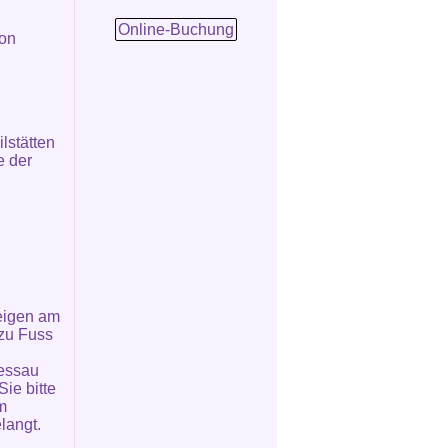
Online-Buchung
von
lstätten
e der
eigen am
 zu Fuss
essau
Sie bitte
m
langt.