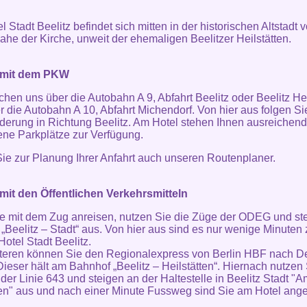
 Stadt Beelitz befindet sich mitten in der historischen Altstadt 
nahe der Kirche, unweit der ehemaligen Beelitzer Heilstätten.
 mit dem PKW
ichen uns über die Autobahn A 9, Abfahrt Beelitz oder Beelitz Hei
r die Autobahn A 10, Abfahrt Michendorf. Von hier aus folgen Si
derung in Richtung Beelitz. Am Hotel stehen Ihnen ausreichend
ene Parkplätze zur Verfügung.
ie zur Planung Ihrer Anfahrt auch unseren
Routenplaner
.
mit den Öffentlichen Verkehrsmitteln
 mit dem Zug anreisen, nutzen Sie die Züge der ODEG und st
„Beelitz – Stadt“ aus. Von hier aus sind es nur wenige Minuten
Hotel Stadt Beelitz.
teren können Sie den Regionalexpress von Berlin HBF nach D
Dieser hält am Bahnhof „Beelitz – Heilstätten“. Hiernach nutzen 
der Linie 643 und steigen an der Haltestelle in Beelitz Stadt "A
en" aus und nach einer Minute Fussweg sind Sie am Hotel ange