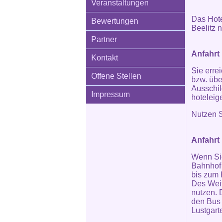
Veranstaltungen
Das Hotel
Bewertungen
Beelitz 
Partner
Anfahrt
Kontakt
Sie erre
Offene Stellen
bzw. übe
Ausschil
Impressum
hoteleig
Nutzen S
Anfahrt 
Wenn Sie
Bahnhof 
bis zum 
Des Wei
nutzen. 
den Bus 
Lustgart