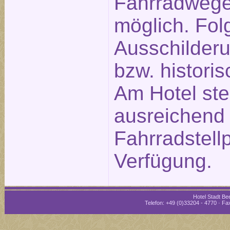
Fahrradwege
möglich. Fol
Ausschilderu
bzw. historis
Am Hotel st
ausreichend
Fahrradstellp
Verfügung.
Hotel Stadt Bee
Telefon: +49 (0)33204 - 4770 · Fax