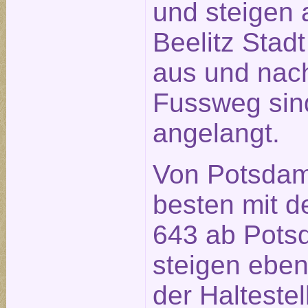
und steigen a
Beelitz Stad
aus und nach
Fussweg sin
angelangt.
Von Potsdam
besten mit d
643 ab Pot
steigen ebenf
der Halteste