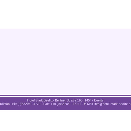
Hotel Stadt Beelitz· Berliner Straße 195· 14547 Beelitz·
Telefon: +49 (0)33204 - 4770 · Fax: +49 (0)33204 - 47711 · E-Mail: info@hotel-stadt-beelitz.d