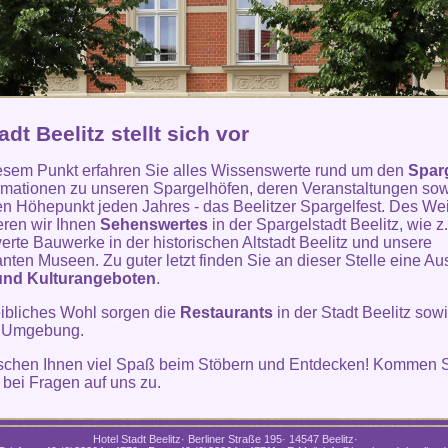
adt Beelitz stellt sich vor
esem Punkt erfahren Sie alles Wissenswerte rund um den
Spar
ormationen zu unseren Spargelhöfen, deren Veranstaltungen so
len Höhepunkt jeden Jahres - das Beelitzer Spargelfest. Des We
eren wir Ihnen
Sehenswertes
in der Spargelstadt Beelitz, wie z
rte Bauwerke in der historischen Altstadt Beelitz und unsere
anten Museen. Zu guter letzt finden Sie an dieser Stelle eine A
und Kulturangeboten
.
leibliches Wohl sorgen die
Restaurants
in der Stadt Beelitz sowi
 Umgebung.
schen Ihnen viel Spaß beim Stöbern und Entdecken! Kommen S
t bei Fragen auf uns zu.
Hotel Stadt Beelitz· Berliner Straße 195· 14547 Beelitz·