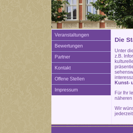
Veranstaltungen
Die St
Bewertungen
Unter di
z.B. Inf
Partner
kulturel
präsenti
Kontakt
sehenswe
interess
Offene Stellen
Kunst- 
Impressum
Für Ihr 
näheren
Wir wün
jederzei