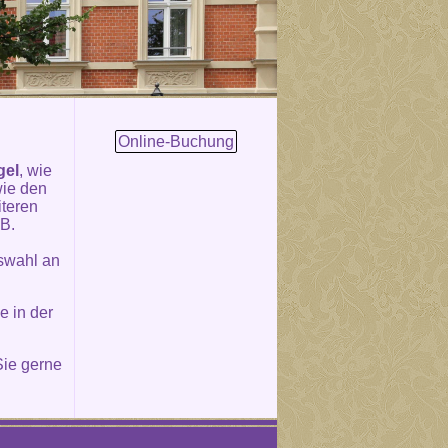
Online-Buchung
gel
, wie
wie den
iteren
.B.
uswahl an
e in der
ie gerne