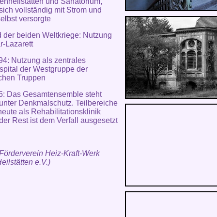
enheilstätten und Sanatorium,
sich vollständig mit Strom und
lbst versorgte
der beiden Weltkriege: Nutzung
är-Lazarett
4: Nutzung als zentrales
ospital der Westgruppe der
schen Truppen
95: Das Gesamtensemble steht
unter Denkmalschutz. Teilbereiche
eute als Rehabilitationsklinik
 der Rest ist dem Verfall ausgesetzt
 Förderverein Heiz-Kraft-Werk
eilstätten e.V.)