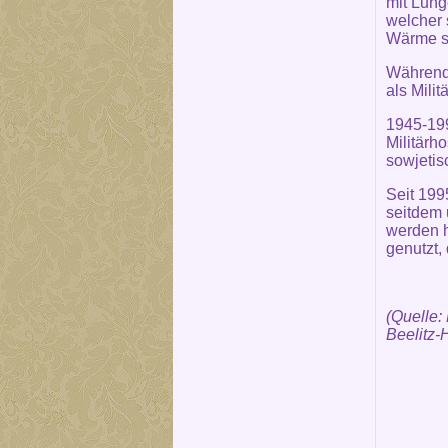
mit Lung
welcher 
Wärme se
Während 
als Milit
1945-199
Militärh
sowjeti
Seit 19
seitdem 
werden h
genutzt,
(Quelle:
Beelitz-H