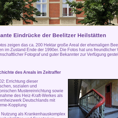
nte Eindrücke der Beelitzer Heilstätten
tos zeigen das ca. 200 Hektar große Areal der ehemaligen Beel
ten im Zustand Ende der 1990er. Die Fotos hat uns freundlicher
enschaftlicher Fotograf und guter Bekannter zur Verfügung gestel
hichte des Areals im Zeitraffer
2: Errichtung dieser
schen, sozialen und
tonischen Mustereinrichtung sowie
bnahme des Heiz-Kraft-Werkes als
ernheizwerk Deutschlands mit
ärme-Kopplung
: Nutzung als Krankenhauskomplex