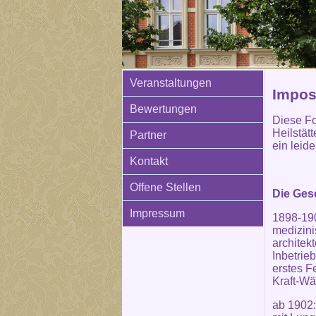
Veranstaltungen
Imposa
Bewertungen
Diese Fo
Heilstät
Partner
ein leid
Kontakt
Offene Stellen
Die Gesc
Impressum
1898-190
medizini
architek
Inbetrie
erstes F
Kraft-W
ab 1902