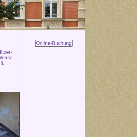
Online-Buchung
itzer-
 Weise
lt.