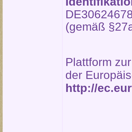
Identifikat
DE3062467
(gemäß §27a
Plattform zur
der Europäi
http://ec.e