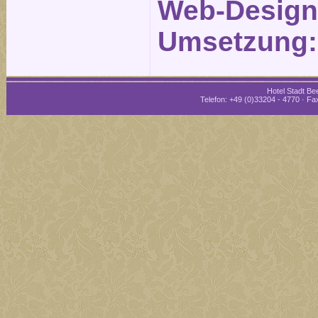
Web-Design
Umsetzung
Hotel Stadt Bee
Telefon: +49 (0)33204 - 4770 · Fax