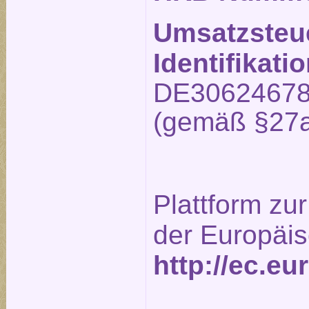
Umsatzsteu
Identifikat
DE3062467
(gemäß §27a
Plattform zur
der Europäi
http://ec.e