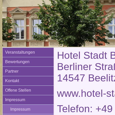
Hotel Stadt B
Veranstaltungen
Bewertungen
Berliner Str
Partner
14547 Beelit
Kontakt
www.hotel-st
Offene Stellen
Impressum
Telefon: +49
Impressum