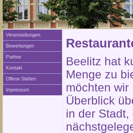
Veranstaltungen
Restauran
Bewertungen
Partner
Beelitz hat k
Kontakt
Menge zu bi
Offene Stellen
möchten wir 
Impressum
Überblick üb
in der Stadt
nächstgeleg