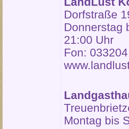
LandLust K
Dorfstraße 1
Donnerstag b
21:00 Uhr
Fon: 033204
www.landlust
Landgasthau
Treuenbrietze
Montag bis 