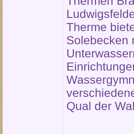
Thermen Bra
Ludwigsfelde
Therme biete
Solebecken 
Unterwasse
Einrichtunge
Wassergymna
verschieden
Qual der Wah