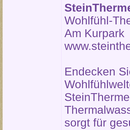
SteinTherm
Wohlfühl-Th
Am Kurpark 
www.steinth
Endecken Sie
Wohlfühlwelt
SteinTherme.
Thermalwass
sorgt für g