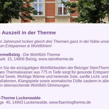
e Auszeit in der Therme
en Jahreszeit locken gleich drei Thermen ganz in der Nähe uns
zum Entspannen & Wohlfühlen!
ermeBelzig
- Die Wohlfühl-Therme
ark 15, 14806 Belzig,
www.steintherme.de
 Sie die einzigartigen Wohlfühlwelten der Belziger SteinTher
ges Thermalwasser aus 775 m Tiefe sorgt für gesunde Entspan
nd Seele. Wohlige Wärme und heilende Sole, sanfte Licht- und
allationen, Klangspiele sowie aromatische Düfte zaubern in all
en überraschende Wohlfühl-Stimmungen.
-Therme Luckenwalde
ge 40, 14943 Luckenwalde,
www.flaemingtherme.de