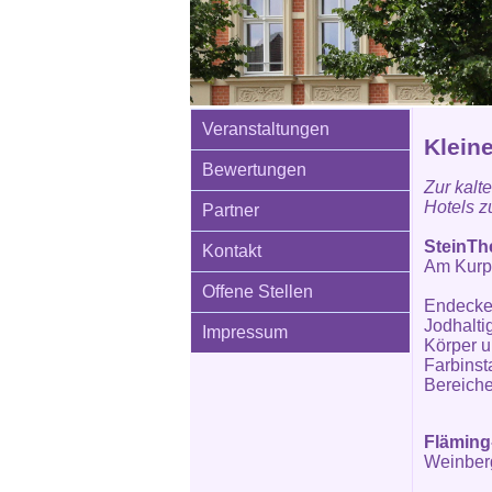
Veranstaltungen
Klein
Bewertungen
Zur kalt
Hotels 
Partner
SteinTh
Kontakt
Am Kurp
Offene Stellen
Endecken
Jodhalti
Impressum
Körper u
Farbinst
Bereich
Fläming
Weinber