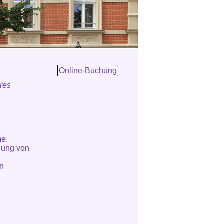
Online-Buchung
eres
me.
nung von
en