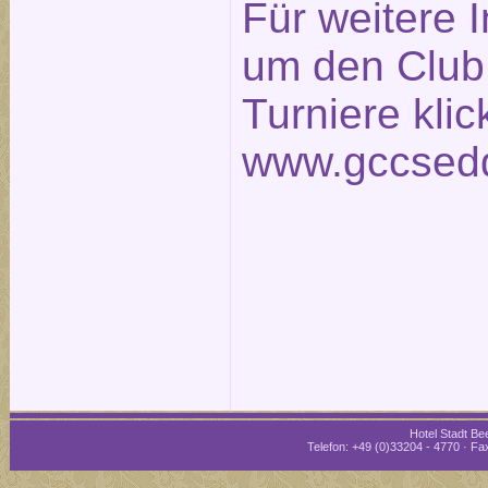
Für weitere 
um den Club
Turniere klic
www.gccsedd
Hotel Stadt Bee
Telefon: +49 (0)33204 - 4770 · Fax