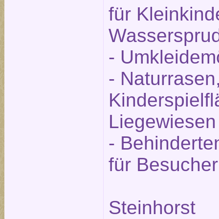
für Kleinkind
Wassersprud
- Umkleidemö
- Naturrasen,
Kinderspielf
Liegewiesen
- Behinderte
für Besucher
Steinhorst