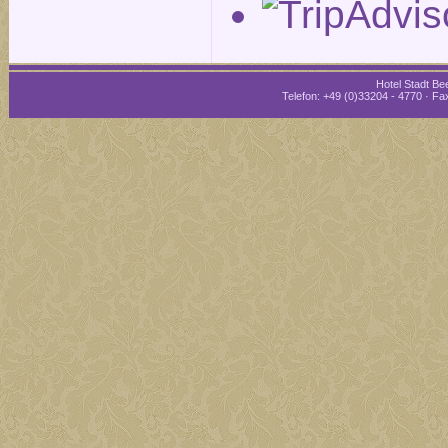
Hotel Stadt Bee
Telefon: +49 (0)33204 - 4770 · Fax