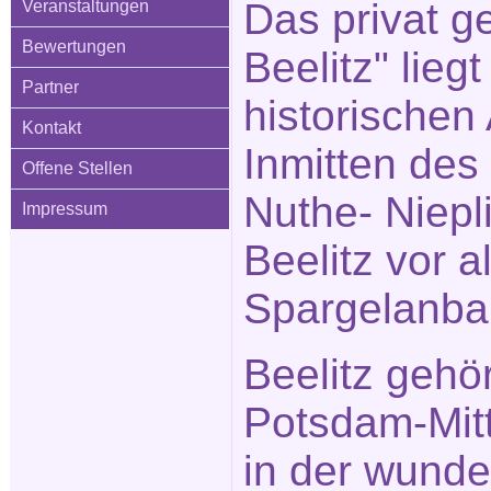
Das privat ge
Veranstaltungen
Bewertungen
Beelitz" liegt
Partner
historischen 
Kontakt
Inmitten des
Offene Stellen
Nuthe- Niepli
Impressum
Beelitz vor 
Spargelanba
Beelitz gehö
Potsdam-Mitt
in der wund