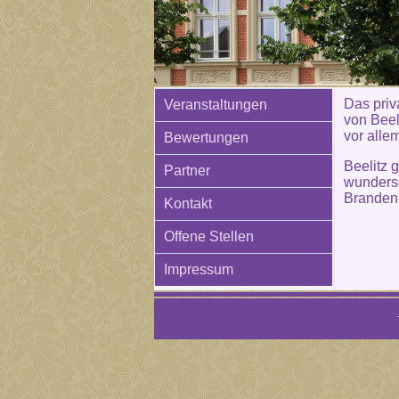
Das priva
Veranstaltungen
von Beel
vor alle
Bewertungen
Beelitz 
Partner
wunders
Branden
Kontakt
Offene Stellen
Impressum