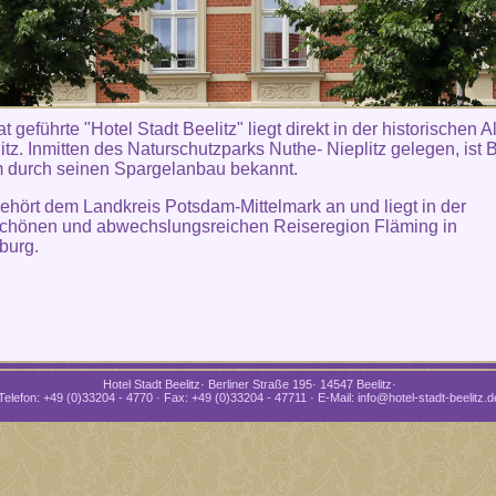
t geführte "Hotel Stadt Beelitz" liegt direkt in der historischen Al
itz. Inmitten des Naturschutzparks Nuthe- Nieplitz gelegen, ist B
m durch seinen Spargelanbau bekannt.
gehört dem Landkreis Potsdam-Mittelmark an und liegt in der
chönen und abwechslungsreichen Reiseregion Fläming in
burg.
Hotel Stadt Beelitz· Berliner Straße 195· 14547 Beelitz·
Telefon: +49 (0)33204 - 4770 · Fax: +49 (0)33204 - 47711 · E-Mail: info@hotel-stadt-beelitz.d