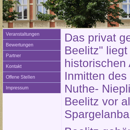
Das privat ge
Veranstaltungen
Bewertungen
Beelitz" liegt
Partner
historischen 
Kontakt
Inmitten des
Offene Stellen
Nuthe- Niepli
Impressum
Beelitz vor 
Spargelanba