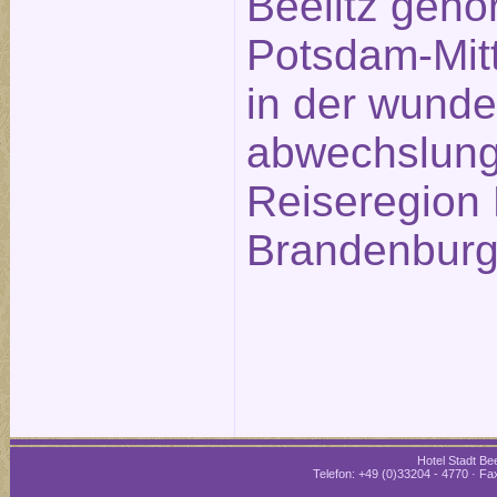
Beelitz gehö
Potsdam-Mitt
in der wund
abwechslung
Reiseregion 
Brandenburg
Hotel Stadt Bee
Telefon: +49 (0)33204 - 4770 · Fax