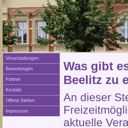
Veranstaltungen
Was gibt e
Bewertungen
Beelitz zu
Partner
Kontakt
An dieser St
Offene Stellen
Freizeitmögl
Impressum
aktuelle Ver