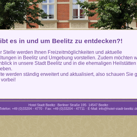
ibt es in und um Beelitz zu entdecken?!
r Stelle werden Ihnen Freizeitmöglichkeiten und aktuelle
ltungen in Beelitz und Umgebung vorstellen. Zudem möchten w
nblick in unsere Stadt Beelitz und in die ehemaligen Heilstätten
geben.
lte werden ständig erweitert und aktualisiert, also schauen Sie 
 vorbei!
Hotel Stadt Beelitz· Berliner Straße 195· 14547 Beelitz·
Telefon: +49 (0)33204 - 4770 · Fax: +49 (0)33204 - 47711 · E-Mail: info@hotel-stadt-beelitz.d