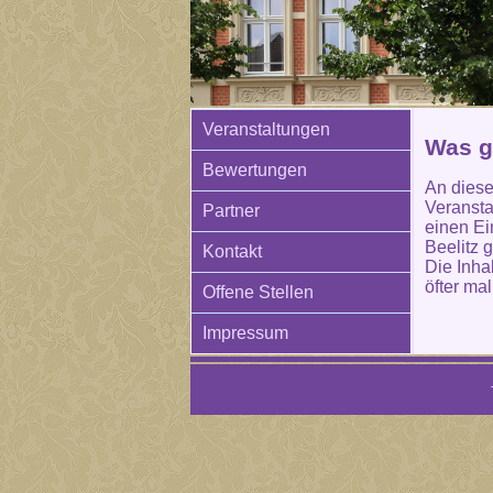
Veranstaltungen
Was g
Bewertungen
An diese
Veransta
Partner
einen Ei
Beelitz 
Kontakt
Die Inha
öfter mal
Offene Stellen
Impressum