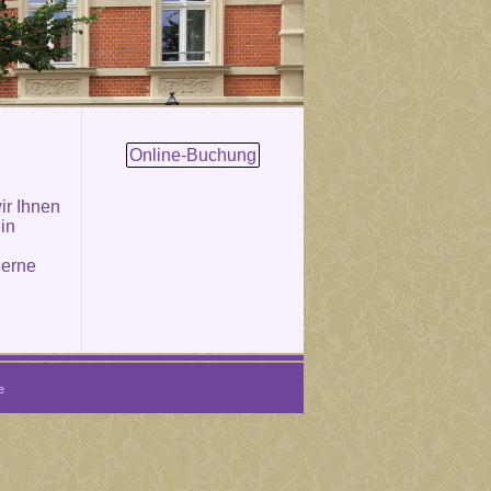
Online-Buchung
ir Ihnen
 in
gerne
e