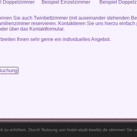
el Doppelzimmer
Beispiel Einzelzimmer
Beispiel Doppel
nnen Sie auch Twinbettzimmer (mit auseinander stehenden Be
milienzimmer reservieren. Kontaktieren Sie uns hierzu einfach 
oder über das
Kontaktformular
.
rbreiten Ihnen sehr gerne ein individuelles Angebot.
Buchung
Hotel Stadt Beelitz· Berliner Straße 195· 14547 Beelitz·
Telefon: +49 (0)33204 - 4770 · Fax: +49 (0)33204 - 47711 · E-Mail: info@hotel-stadt-beelitz.d
it zu erhöhen. Durch Nutzung von hotel-stadt-beelitz.de stimmen Sie