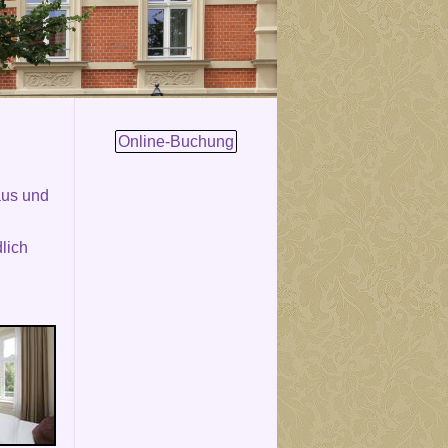
Online-Buchung
aus und
lich