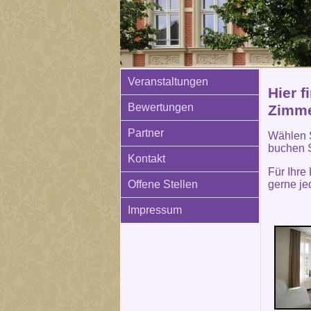
Veranstaltungen
Hier f
Bewertungen
Zimme
Partner
Wählen S
buchen 
Kontakt
Für Ihre
gerne je
Offene Stellen
Impressum